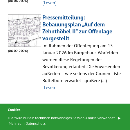
(08.06.2026)
[Lesen]
Pressemitteilung:
Bebauungsplan „Auf dem
Zehnthöbel II“ zur Offenlage
vorgestellt
Im Rahmen der Offenlegung am 15.
(06.02.2026)
Januar 2026 im Bürgerhaus Worfelden
wurden diese Regelungen der
Bevölkerung erläutert. Die Anwesenden
äußerten – wie seitens der Grünen Liste
Büttelborn erwartet - größere (…)
[Lesen]
Cookies
Hier wird nur ein technisch notwendiges Session-Cookie verwendet. ▶︎
Mehr zum Datenschutz.